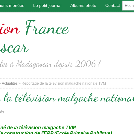
tions menées
Le petit journal
Albums photo
Contact
ion
France
scar
coles à Madagascar depuis 2006 !
>
Actualités
>
Reportage de la télévision malgache nationale TVM
 la télévision malgache natio
tés
né de la télévision malgache TVM
la construction de l’EPP (Ecole Primaire Publique)