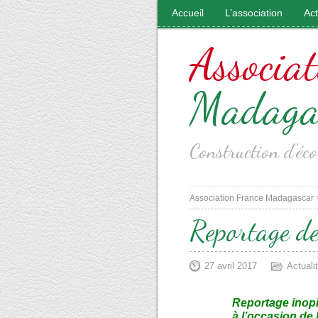
Accueil
L’association
Ac
Associat
Madaga
Construction d'é
Association France Madagascar
Reportage de
27 avril 2017
Actuali
Reportage inopi
à l’occasion de 