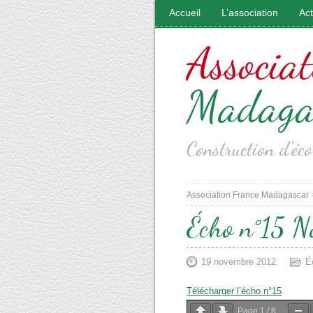
Accueil
L’association
Ac
Associat
Madaga
Construction d'é
Association France Madagascar
Écho n°15 
19 novembre 2012
É
Télécharger l’écho n°15
Page
1
/
8