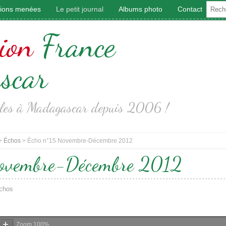
tions menées
Le petit journal
Albums photo
Contact
ion
France
scar
coles à Madagascar depuis 2006 !
>
Échos
>
Écho n°15 Novembre-Décembre 2012
Novembre-Décembre 2012
chos
Zoom
100%