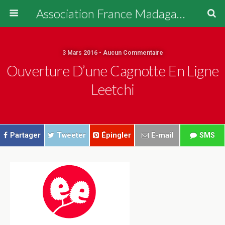
Association France Madagascar
3 Mars 2016 • Aucun Commentaire
Ouverture D’une Cagnotte En Ligne
Leetchi
Partager
Tweeter
Épingler
E-mail
SMS